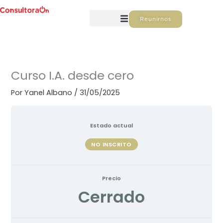
Ir
al
Reunirnos
contenido
Curso I.A. desde cero
Por
Yanel Albano
/
31/05/2025
Estado actual
NO INSCRITO
Precio
Cerrado