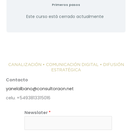
Primeros pasos
Este curso está cerrado actualmente
CANALIZACIÓN • COMUNICACIÓN DIGITAL • DIFUSIÓN
ESTRATÉGICA
Contacto
yanelalbano@consultoraon.net
celu. +5493813315016
N
Newslater
*
e
w
s