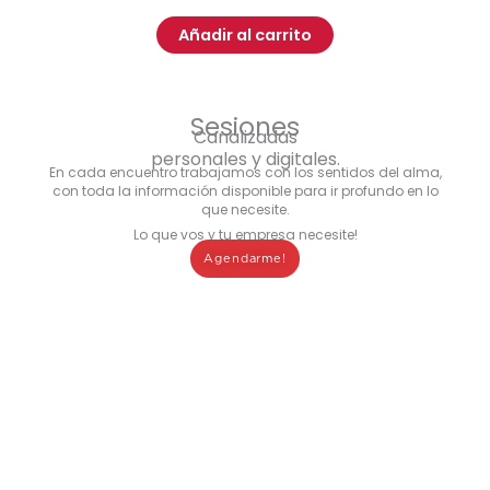
Añadir al carrito
Sesiones
Canalizadas
personales y digitales.
En cada encuentro trabajamos con los sentidos del alma,
con toda la información disponible para ir profundo en lo
que necesite.
Lo que vos y tu empresa necesite!
Agendarme!