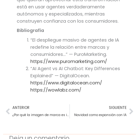
está en usar agentes verdaderamente
autónomos y especializados, mientras
construyen confianza con los consumidores.
Bibliografía
“El despliegue masivo de agentes de IA
redefine la relación entre marcas y
consumidores…” — PuroMarketing.
https://www.puromarketing.com/
“AI Agent vs AI Chatbot: Key Differences
Explained” — DigitalOcean.
https://www.digitalocean.com/
https://wowlabz.com/
Ant
Si
ANTERIOR
SIGUIENTE
¿Por qué la imagen de marca es importante?
Navidad como expansión con IA
Deja un comentario