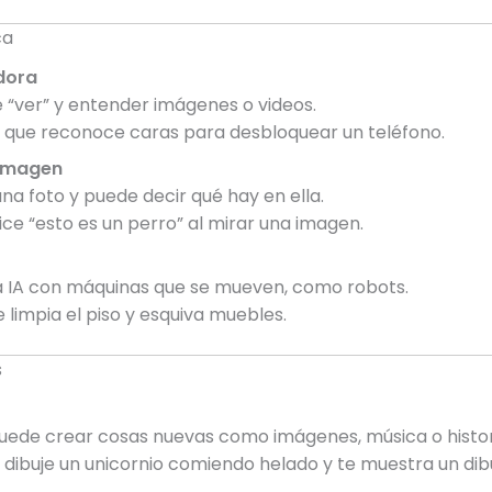
ca
dora
 “ver” y entender imágenes o videos.
que reconoce caras para desbloquear un teléfono.
 imagen
una foto y puede decir qué hay en ella.
ice “esto es un perro” al mirar una imagen.
nta IA con máquinas que se mueven, como robots.
 limpia el piso y esquiva muebles.
s
 puede crear cosas nuevas como imágenes, música o histor
 dibuje un unicornio comiendo helado y te muestra un dibu