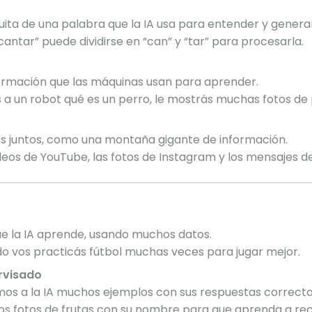
uita de una palabra que la IA usa para entender y generar
antar” puede dividirse en “can” y “tar” para procesarla.
ormación que las máquinas usan para aprender.
 a un robot qué es un perro, le mostrás muchas fotos de p
s juntos, como una montaña gigante de información.
deos de YouTube, las fotos de Instagram y los mensajes 
ue la IA aprende, usando muchos datos.
vos practicás fútbol muchas veces para jugar mejor.
rvisado
os a la IA muchos ejemplos con sus respuestas correcta
 fotos de frutas con su nombre para que aprenda a rec