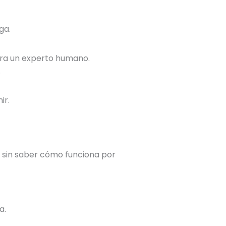
ga.
era un experto humano.
.
ir.
 sin saber cómo funciona por
a.