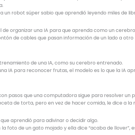
a.
a un robot súper sabio que aprendió leyendo miles de lib
al de organizar una IA para que aprenda como un cerebr
tón de cables que pasan información de un lado a otro
entrenamiento de una IA, como su cerebro entrenado.
na IA para reconocer frutas, el modelo es lo que la IA ap
con pasos que una computadora sigue para resolver un p
eta de torta, pero en vez de hacer comida, le dice a la
 que aprendió para adivinar o decidir algo.
 la foto de un gato mojado y ella dice “acaba de llover”, 