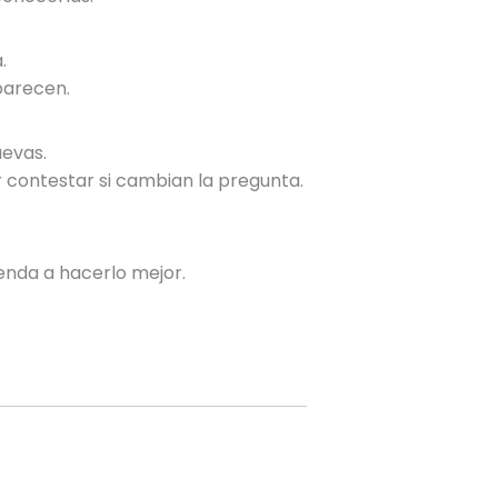
.
parecen.
uevas.
contestar si cambian la pregunta.
nda a hacerlo mejor.