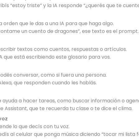
ís “estoy triste” y la IA responde “¿querés que te cuente
 orden que le das a una IA para que haga algo.
“Contame un cuento de dragones”, ese texto es el prompt.
scribir textos como cuentos, respuestas o artículos.
 que está escribiendo este glosario para vos.
podés conversar, como si fuera una persona.
Alexa, que responden cuando les hablás.
 te ayuda a hacer tareas, como buscar información o agen
Assistant, que te recuerda tu clase o te dice el clima.
voz
ende lo que decís con tu voz.
ís al celular que ponga música diciendo “tocar mi lista f