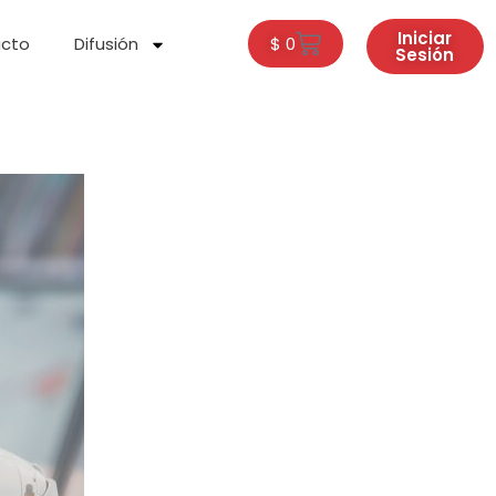
Carrito
Iniciar
cto
Difusión
$
0
Sesión